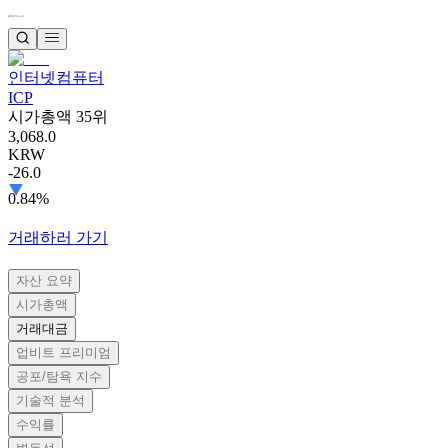
인터넷컴퓨터
ICP
시가총액 35위
3,068.0
KRW
-26.0
0.84%
거래하러 가기
자산 요약
시가총액
거래대금
업비트 프리미엄
공포/탐욕 지수
기술적 분석
수익률