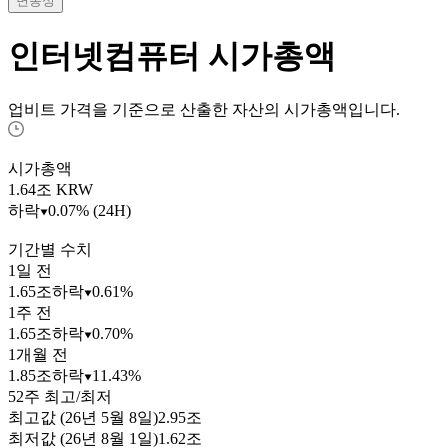
변동성
인터넷컴퓨터
시가총액
업비트 가격을 기준으로 산출한 자산의 시가총액입니다.
시가총액
1.64
조 KRW
하락
0.07% (24H)
기간별 수치
1일 전
1.65조
하락
0.61%
1주 전
1.65조
하락
0.70%
1개월 전
1.85조
하락
11.43%
52주 최고/최저
최고값 (26년 5월 8일)
2.95조
최저값 (26년 8월 1일)
1.62조