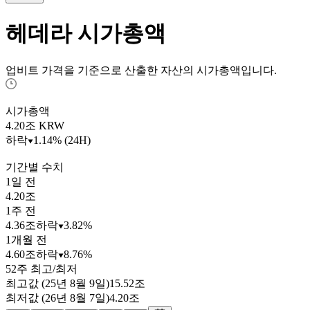
헤데라
시가총액
업비트 가격을 기준으로 산출한 자산의 시가총액입니다.
시가총액
4.20
조 KRW
하락
1.14% (24H)
기간별 수치
1일 전
4.20조
1주 전
4.36조
하락
3.82%
1개월 전
4.60조
하락
8.76%
52주 최고/최저
최고값 (25년 8월 9일)
15.52조
최저값 (26년 8월 7일)
4.20조