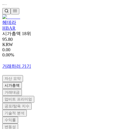
헤데라
HBAR
시가총액 18위
95.80
KRW
0.00
0.00%
거래하러 가기
자산 요약
시가총액
거래대금
업비트 프리미엄
공포/탐욕 지수
기술적 분석
수익률
변동성