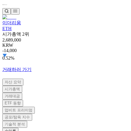
이더리움
ETH
시가총액 2위
2,689,000
KRW
-14,000
0.52%
거래하러 가기
자산 요약
시가총액
거래대금
ETF 동향
업비트 프리미엄
공포/탐욕 지수
기술적 분석