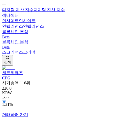
디지털 자산 지수
디지털 자산 지수
섹터
섹터
인사이트
인사이트
인텔리전스
인텔리전스
블록체인 분석
Beta
블록체인 분석
Beta
스크리너
스크리너
검색
센트리퓨즈
CFG
시가총액 116위
226.0
KRW
-3.0
1.31%
거래하러 가기