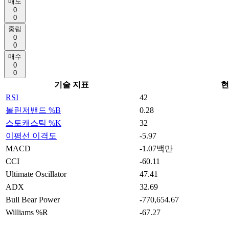
매도
0
0
중립
0
0
매수
0
0
기술 지표
현
RSI
42
볼린저밴드 %B
0.28
스토캐스틱 %K
32
이평선 이격도
-5.97
MACD
-1.07백만
CCI
-60.11
Ultimate Oscillator
47.41
ADX
32.69
Bull Bear Power
-770,654.67
Williams %R
-67.27