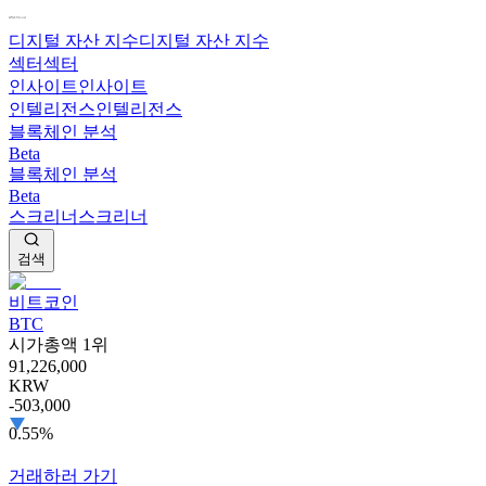
디지털 자산 지수
디지털 자산 지수
섹터
섹터
인사이트
인사이트
인텔리전스
인텔리전스
블록체인 분석
Beta
블록체인 분석
Beta
스크리너
스크리너
검색
비트코인
BTC
시가총액 1위
91,226,000
KRW
-503,000
0.55%
거래하러 가기