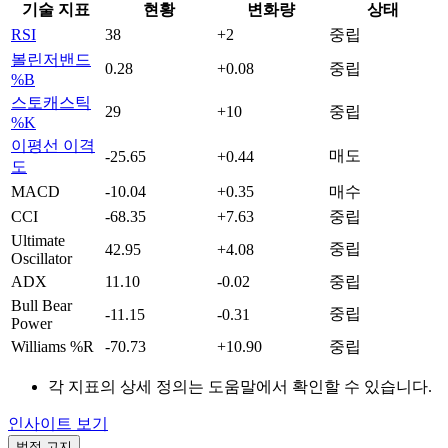
기술 지표
현황
변화량
상태
RSI
38
+2
중립
볼린저밴드
0.28
+0.08
중립
%B
스토캐스틱
29
+10
중립
%K
이평선 이격
매도
-25.65
+0.44
도
MACD
-10.04
+0.35
매수
CCI
-68.35
+7.63
중립
Ultimate
중립
42.95
+4.08
Oscillator
ADX
11.10
-0.02
중립
Bull Bear
중립
-11.15
-0.31
Power
Williams %R
-70.73
+10.90
중립
각 지표의 상세 정의는 도움말에서 확인할 수 있습니다.
인사이트 보기
법적 고지