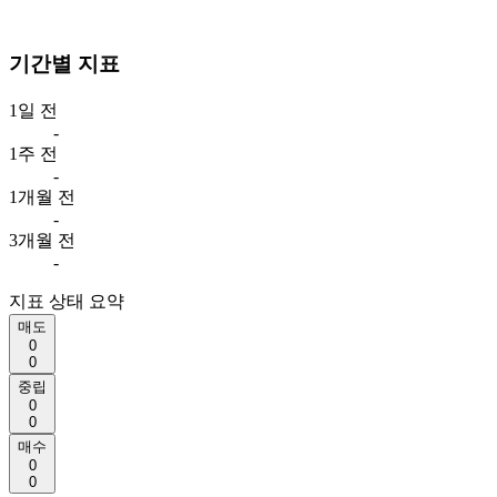
기간별 지표
1일 전
-
1주 전
-
1개월 전
-
3개월 전
-
지표 상태 요약
매도
0
0
중립
0
0
매수
0
0