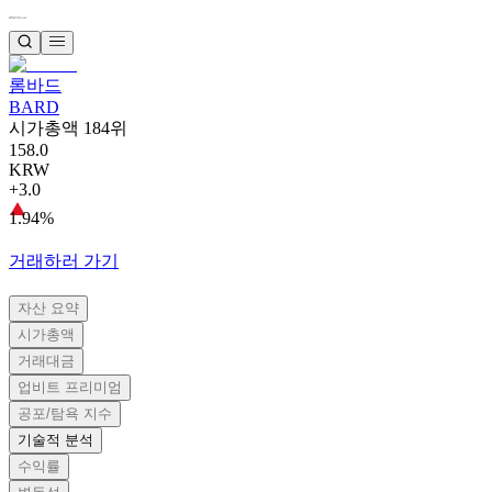
롬바드
BARD
시가총액 184위
158.0
KRW
+3.0
1.94%
거래하러 가기
자산 요약
시가총액
거래대금
업비트 프리미엄
공포/탐욕 지수
기술적 분석
수익률