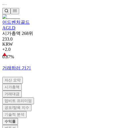
어드벤처골드
AGLD
시가총액 268위
233.0
KRW
+2.0
0.87%
거래하러 가기
자산 요약
시가총액
거래대금
업비트 프리미엄
공포/탐욕 지수
기술적 분석
수익률